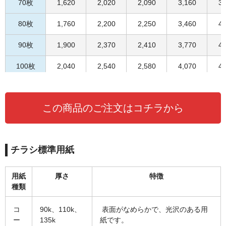
70枚
1,620
2,020
2,090
3,160
3,
80枚
1,760
2,200
2,250
3,460
4,
90枚
1,900
2,370
2,410
3,770
4,
100枚
2,040
2,540
2,580
4,070
4,
110枚
2,160
2,710
2,740
4,290
5,
この商品のご注文はコチラから
120枚
2,280
2,860
2,900
4,500
5,
130枚
2,390
3,020
3,060
4,720
5,
チラシ標準用紙
140枚
2,500
3,190
3,230
4,930
6,
150枚
2,630
3,340
3,390
5,200
6,
用紙
厚さ
特徴
種類
160枚
2,740
3,500
3,550
5,410
6,
コ
90k、110k、
表面がなめらかで、光沢のある用
170枚
2,850
3,660
3,720
5,630
6,
ー
135k
紙です。