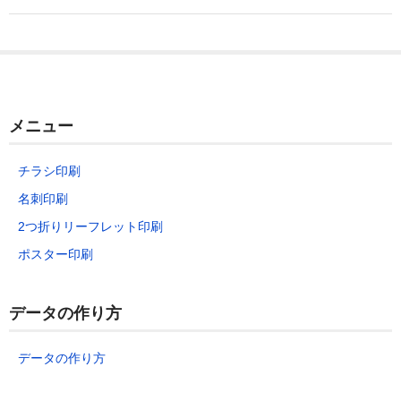
a
wi
at
n
o
有
c
tt
e
e
ck
290枚
4,130
5,510
5,730
8,220
10
e
er
n
et
300枚
4,230
5,650
5,900
8,440
10
b
a
310枚
4,330
5,790
6,060
8,640
10
o
メニュー
o
320枚
4,430
5,950
6,230
8,830
10
k
チラシ印刷
330枚
4,530
6,090
6,390
9,030
11
名刺印刷
340枚
4,640
6,240
6,560
9,220
11
2つ折りリーフレット印刷
ポスター印刷
350枚
4,740
6,390
6,720
9,420
11
360枚
4,850
6,540
6,890
9,610
11
データの作り方
370枚
4,950
6,680
7,050
9,810
12
データの作り方
380枚
5,100
6,830
7,210
10,010
12