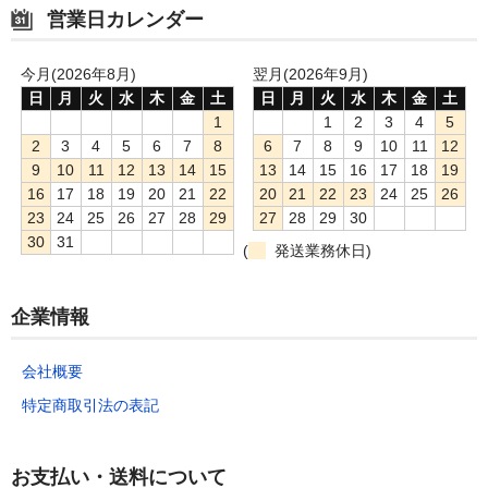
390枚
5,210
6,980
7,380
10,200
12
営業日カレンダー
400枚
5,310
7,120
7,540
10,400
12
今月(2026年8月)
翌月(2026年9月)
410枚
5,410
7,270
7,710
10,590
13
日
月
火
水
木
金
土
日
月
火
水
木
金
土
1
1
2
3
4
5
420枚
5,520
7,420
7,870
10,790
13
2
3
4
5
6
7
8
6
7
8
9
10
11
12
9
10
11
12
13
14
15
13
14
15
16
17
18
19
430枚
5,620
7,570
8,040
10,980
13
16
17
18
19
20
21
22
20
21
22
23
24
25
26
23
24
25
26
27
28
29
27
28
29
30
440枚
5,720
7,710
8,200
11,180
13
30
31
(
発送業務休日)
450枚
5,820
7,860
8,370
11,380
14
企業情報
460枚
5,930
8,010
8,530
11,570
14
470枚
6,030
8,150
8,700
11,770
14
会社概要
特定商取引法の表記
480枚
6,130
8,310
8,860
11,960
14
490枚
6,250
8,450
9,030
12,160
15
お支払い・送料について