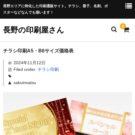
長野エリアに特化した印刷通販サイト。チラシ、冊子、名刺、ポ
スターなどなんでも揃います！
0
長野の印刷屋さん
HOME
チラシ印刷A5・B6サイズ価格表
2024年11月12日
チラシ
Filed under:
チラシ印刷
名刺
sakuinsatsu
リーフレット
ポスター
データの作り方
お問い合わせ