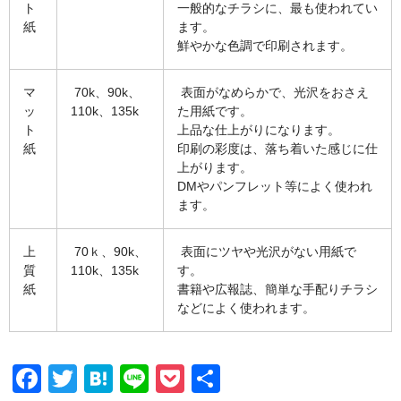
ト
一般的なチラシに、最も使われてい
180枚
2,970
3,820
3,880
5,850
7,
紙
ます。
鮮やかな色調で印刷されます。
190枚
3,090
3,980
4,040
6,060
7,
マ
70k、90k、
表面がなめらかで、光沢をおさえ
200枚
3,200
4,140
4,210
6,280
7,
ッ
110k、135k
た用紙です。
ト
上品な仕上がりになります。
210枚
3,300
4,280
4,370
6,490
8,
紙
印刷の彩度は、落ち着いた感じに仕
上がります。
220枚
3,400
4,430
4,530
6,710
8,
DMやパンフレット等によく使われ
ます。
230枚
3,500
4,570
4,700
6,930
8,
240枚
3,620
4,720
4,860
7,140
8,
上
70ｋ、90k、
表面にツヤや光沢がない用紙で
質
110k、135k
す。
250枚
3,720
4,870
5,070
7,360
9,
紙
書籍や広報誌、簡単な手配りチラシ
などによく使われます。
260枚
3,820
5,060
5,240
7,580
9,
270枚
3,920
5,210
5,400
7,790
9,
F
T
H
Li
P
共
280枚
4,020
5,360
5,570
8,010
9,