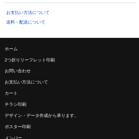
500枚
6,350
8,600
9,190
12,350
15
お支払い方法について
510枚
6,450
8,730
9,360
12,550
15
送料・配送について
520枚
6,560
8,860
9,520
12,750
15
530枚
6,660
9,000
9,690
12,940
16
ホーム
540枚
6,760
9,130
9,850
13,140
16
2つ折りリーフレット印刷
お問い合わせ
550枚
6,860
9,260
10,020
13,330
16
お支払い方法について
560枚
6,970
9,400
10,180
13,530
16
カート
570枚
7,070
9,530
10,350
13,720
16
チラシ印刷
580枚
7,170
9,670
10,510
13,920
17
デザイン・データ作成から承ります。
590枚
7,280
9,800
10,680
14,120
17
ポスター印刷
600枚
7,380
9,930
10,840
14,310
17
メンバー