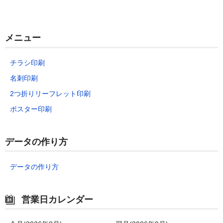
e
er
n
et
b
a
o
メニュー
o
k
チラシ印刷
名刺印刷
2つ折りリーフレット印刷
ポスター印刷
データの作り方
データの作り方
営業日カレンダー