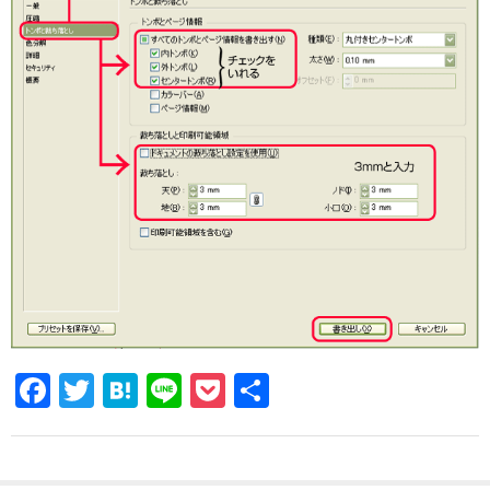
F
T
H
Li
P
共
a
wi
at
n
o
有
c
tt
e
e
ck