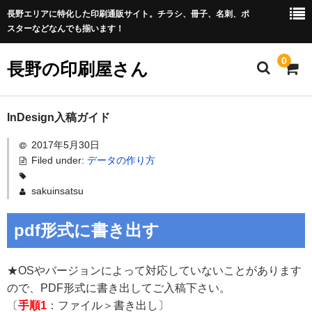
長野エリアに特化した印刷通販サイト。チラシ、冊子、名刺、ポ
スターなどなんでも揃います！
0
長野の印刷屋さん
HOME
InDesign入稿ガイド
2017年5月30日
チラシ
Filed under:
データの作り方
名刺
sakuinsatsu
リーフレット
pdf形式に書き出す
ポスター
データの作り方
★OSやバージョンによって対応していないことがあります
ので、
PDF形式に書き出して
ご入稿下さい。
お問い合わせ
〔
手順1
：ファイル＞書き出し〕