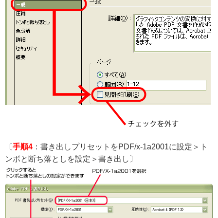
〔
手順4
：書き出しプリセットをPDF/x-1a2001に設定＞ト
ンボと断ち落としを設定＞書き出し〕